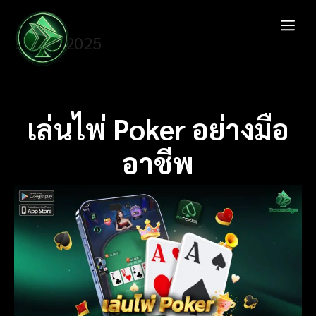
Skip
Me
To
27/02/2025
Content
เล่นไพ่ Poker อย่างมือ
อาชีพ