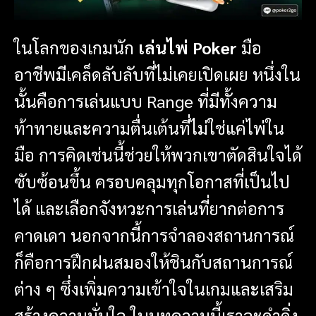
ในโลกของเกมนัก
เล่นไพ่ Poker
มือ
อาชีพมีเคล็ดลับลับที่ไม่เคยเปิดเผย หนึ่งใน
นั้นคือการเล่นแบบ Range ที่มีทั้งความ
ท้าทายและความตื่นเต้นที่ไม่ใช่แค่ไพ่ใน
มือ การคิดเช่นนี้ช่วยให้พวกเขาตัดสินใจได้
ซับซ้อนขึ้น ครอบคลุมทุกโอกาสที่เป็นไป
ได้ และเลือกจังหวะการเล่นที่ยากต่อการ
คาดเดา นอกจากนี้การจำลองสถานการณ์
ก็คือการฝึกฝนสมองให้ชินกับสถานการณ์
ต่าง ๆ ซึ่งเพิ่มความเข้าใจในเกมและเสริม
สร้างความมั่นใจ ในบทความนี้เราจะดำดิ่ง