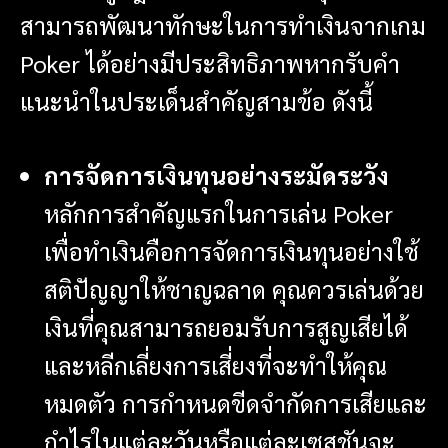
สามารถพัฒนาทักษะในการทำเงินจากเกม
Poker ได้อย่างมีประสิทธิภาพหากรับคำ
แนะนำในประเด็นสำคัญสามข้อ ดังนี้
การจัดการเงินทุนอย่างระมัดระวัง
หลักการสำคัญแรกในการเล่น Poker
เพื่อทำเงินคือการจัดการเงินทุนอย่างใช้
สติปัญญาให้ชาญฉลาด คุณควรเล่นด้วย
เงินที่คุณสามารถยอมรับการสูญเสียได้
และหลีกเลี่ยงการเสี่ยงที่จะทำให้คุณ
หมดตัว การกำหนดขีดจำกัดการเสียและ
กำไรในแต่ละวันหรือแต่ละเซสชันจะ