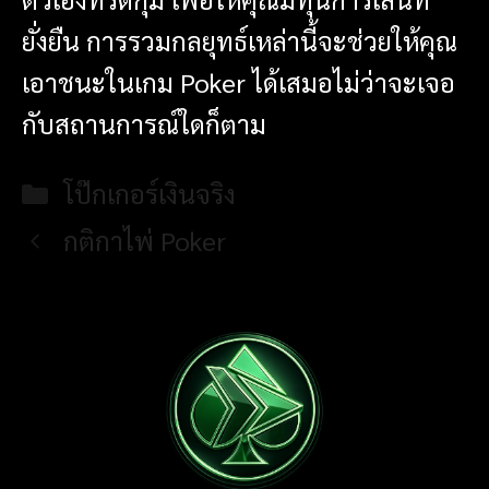
ยั่งยืน การรวมกลยุทธ์เหล่านี้จะช่วยให้คุณ
เอาชนะในเกม Poker ได้เสมอไม่ว่าจะเจอ
กับสถานการณ์ใดก็ตาม
Categories
โป๊กเกอร์เงินจริง
กติกาไพ่ Poker