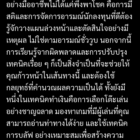
อย่างมืออาชีพไม่ได้แค่พึ่งพาโชค คือการมี
สติและการจัดการอารมณ์นักลงทุนที่ดีต้อง
รู้จักวางแผนล่วงหน้าและตัดสินใจอย่างมี
เหตุผล ไม่ใช่ตามอารมณ์ชั่ววูบ นอกจากนี้
การเรียนรู้จากผิดพลาดและการปรับปรุง
เทคนิคเรื่อย ๆ ก็เป็นสิ่งจำเป็นที่จะช่วยให้
คุณก้าวหน้าในเส้นทางนี้ และต้องใช้
กลยุทธ์ที่คำนวณผลความเป็นได้ ทั้งยังมี
หนึ่งในเทคนิคทำเงินคือการเลือกโต๊ะเล่น
อย่างชาญฉลาด มองหาเกมที่มีผู้เล่นที่คุณ
สามารถอ่านท่าทางได้ง่าย และใช้เทคนิค
การบลัฟ อย่างเหมาะสมเพื่อสร้างความ