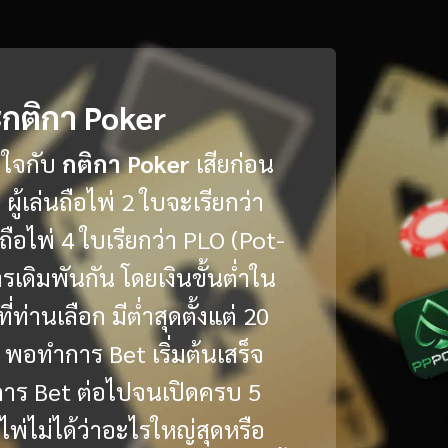
ะกติกา Poker
าใจกับ
กติกา
Poker
เสียก่อน
ู้เล่นถือไพ่ 2 ใบจะเรียกว่า
ือไพ่ 4 ใบเรียกว่า PLO (Pot-
รเดิมพันกัน โดยเงินขั้นต่ำใน
ที่ท่านเลือก มีต่ำสุดตั้งแต่ 20
พอทำการ Bet เริ่มต้นเสร็จ
ำการ Bet ต่อไปจนเปิดครบ 5
ไพ่ไม่ได้ว่าอะไรใหญ่สุดหรือ