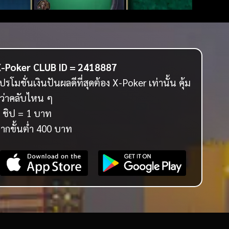
-Poker
CLUB ID = 2418887
ปรโมชั่นเงินปันผลดีที่สุดต้อง X-Poker เท่านั้น คุ้ม
ว่าคลับไหน ๆ
 ชิป = 1 บาท
ากขั้นต่ำ 400 บาท