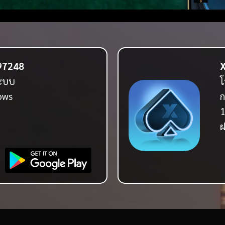
97248
X
ระบบ
โ
ows
ก
1
ฝ