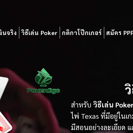
งินจริง
วิธีเล่น Poker
กติกาโป๊กเกอร์
สมัคร PP
ว
สำหรับ
วิธีเล่น Poke
ไพ่ Texas ที่มีอยู่ใ
มีสอนอย่างละเอียด แต่