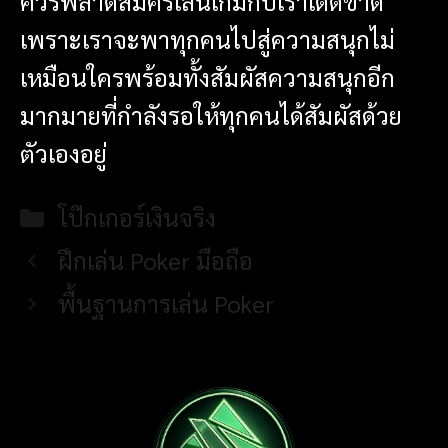
ควรพลาดสมัครเล่นเกมกับเราเด็ดขาด
เพราะเราจะพาทุกคนไปสู่ความสนุกไม่
เหมือนใครพร้อมทั้งสัมผัสความสนุกอีก
มากมายที่กำลังรอให้ทุกคนได้สัมผัสด้วย
ตัวเองอยู่
Categories
โป๊กเกอร์เงินจริง
ฝึกเล่น Poker มือถือ
พื้นฐานการเล่น Poker