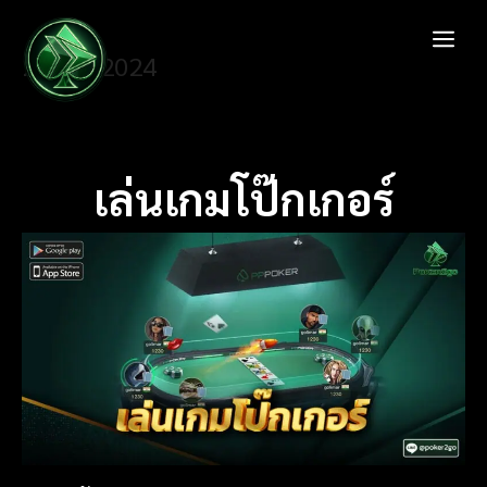
Skip
Me
To
25/01/2024
Content
เล่นเกมโป๊กเกอร์