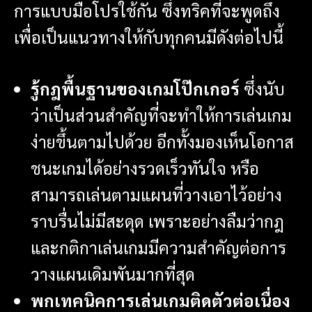
การแบบมือโปรใช้กัน ซึ่งทริคที่จะพูดถึง
เพื่อเป็นแนวทางให้กับทุกคนมีดังต่อไปนี้
รู้กฎพื้นฐานของเกมโป๊กเกอร์
ซึ่งนับ
ว่าเป็นส่วนสำคัญที่จะทำให้การเล่นเกม
ง่ายขึ้นตามไปด้วย อีกทั้งมองเห็นโอกาส
ชนะเกมได้อย่างรวดเร็วทันใจ หรือ
สามารถเล่นตามแผนที่วางเอาไว้อย่าง
ราบรื่นไม่มีสะดุด เพราะอย่างลืมว่ากฎ
และกติกาเล่นเกมมีความสำคัญต่อการ
วางแผนเดิมพันมากที่สุด
พกเทคนิคการเล่นเกมติดตัวต่อเนื่อง