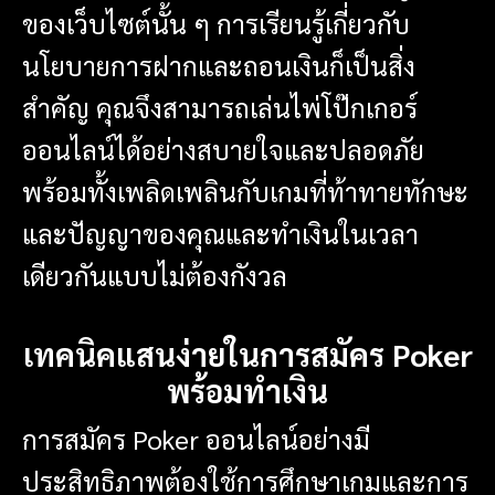
ของเว็บไซต์นั้น ๆ การเรียนรู้เกี่ยวกับ
นโยบายการฝากและถอนเงินก็เป็นสิ่ง
สำคัญ คุณจึงสามารถเล่นไพ่โป๊กเกอร์
ออนไลน์ได้อย่างสบายใจและปลอดภัย
พร้อมทั้งเพลิดเพลินกับเกมที่ท้าทายทักษะ
และปัญญาของคุณและทำเงินในเวลา
เดียวกันแบบไม่ต้องกังวล
เทคนิคแสนง่ายในการสมัคร Poker
พร้อมทำเงิน
การสมัคร Poker ออนไลน์อย่างมี
ประสิทธิภาพต้องใช้การศึกษาเกมและการ