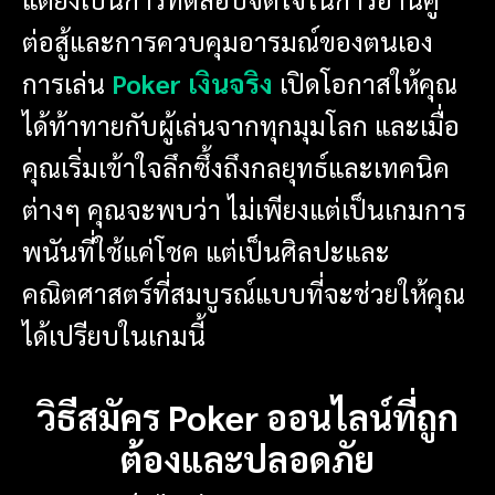
ต่อสู้และการควบคุมอารมณ์ของตนเอง
การเล่น
Poker เงินจริง
เปิดโอกาสให้คุณ
ได้ท้าทายกับผู้เล่นจากทุกมุมโลก และเมื่อ
คุณเริ่มเข้าใจลึกซึ้งถึงกลยุทธ์และเทคนิค
ต่างๆ คุณจะพบว่า ไม่เพียงแต่เป็นเกมการ
พนันที่ใช้แค่โชค แต่เป็นศิลปะและ
คณิตศาสตร์ที่สมบูรณ์แบบที่จะช่วยให้คุณ
ได้เปรียบในเกมนี้
วิธีสมัคร Poker ออนไลน์ที่ถูก
ต้องและปลอดภัย