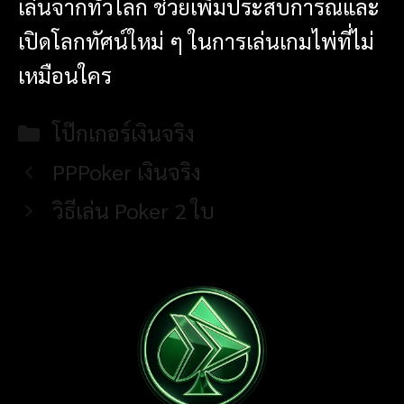
เล่นจากทั่วโลก ช่วยเพิ่มประสบการณ์และ
เปิดโลกทัศน์ใหม่ ๆ ในการเล่นเกมไพ่ที่ไม่
เหมือนใคร
Categories
โป๊กเกอร์เงินจริง
PPPoker เงินจริง
วิธีเล่น Poker 2 ใบ